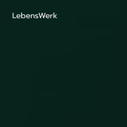
LebensWerk
Deine
Unser