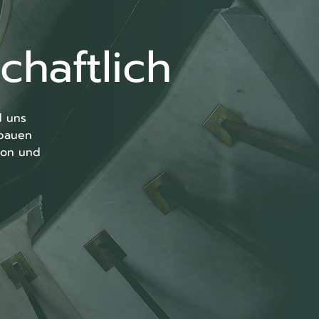
chaftlich
 uns 
bauen 
on und 