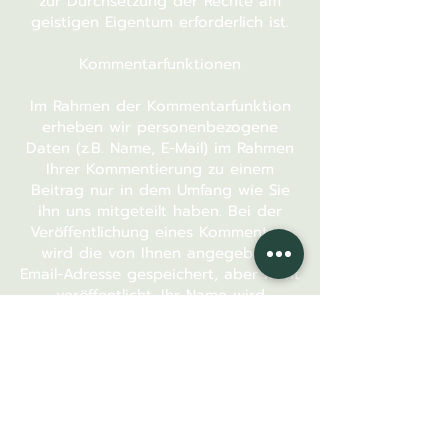
zur Durchsetzung der Rechte am
geistigen Eigentum erforderlich ist.
Kommentarfunktionen
Im Rahmen der Kommentarfunktion
erheben wir personenbezogene
Daten (z.B. Name, E-Mail) im Rahmen
Ihrer Kommentierung zu einem
Beitrag nur in dem Umfang wie Sie
ihn uns mitgeteilt haben. Bei der
Veröffentlichung eines Kommentars
wird die von Ihnen angegebene
Email-Adresse gespeichert, aber nicht
veröffentlicht. Ihr Name wird
veröffentlicht, wenn Sie nicht unter
Pseudonym geschrieben haben.
Datenschutzerklärung für das
Facebook-Plugin („Gefällt mir“)
Diese Webseite nutzt Plugins des
Anbieters Facebook.com, welche