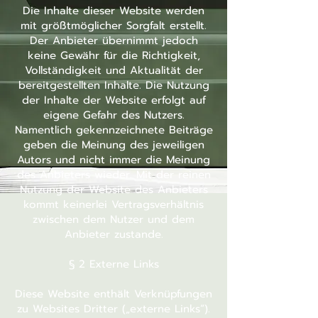
Die Inhalte dieser Website werden
mit größtmöglicher Sorgfalt erstellt.
Der Anbieter übernimmt jedoch
keine Gewähr für die Richtigkeit,
Vollständigkeit und Aktualität der
bereitgestellten Inhalte. Die Nutzung
der Inhalte der Website erfolgt auf
eigene Gefahr des Nutzers.
Namentlich gekennzeichnete Beiträge
geben die Meinung des jeweiligen
Autors und nicht immer die Meinung
des Anbieters wieder. Mit der reinen
Nutzung der Website des Anbieters
kommt keinerlei Vertragsverhältnis
zwischen dem Nutzer und dem
Anbieter zustande.
§ 2 Externe Links
Diese Website enthält Verknüpfungen
zu Websites Dritter („externe Links“).